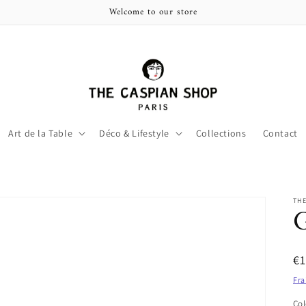
Welcome to our store
Art de la Table
Déco & Lifestyle
Collections
Contact
THE
G
Pr
€
ha
Fra
Col