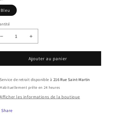
Bleu
ntité
Réduire
Augmenter
la
la
quantité
quantité
de
de
Ajouter au panier
Grenade
Grenade
Bleu
Bleu
Service de retrait disponible à
216 Rue Saint-Martin
Habituellement prête en 24 heures
Afficher les informations de la boutique
Share