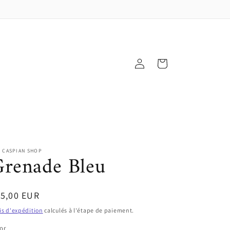
Connexion
Panier
 CASPIAN SHOP
renade Bleu
ix
15,00 EUR
bituel
is d'expédition
calculés à l'étape de paiement.
or