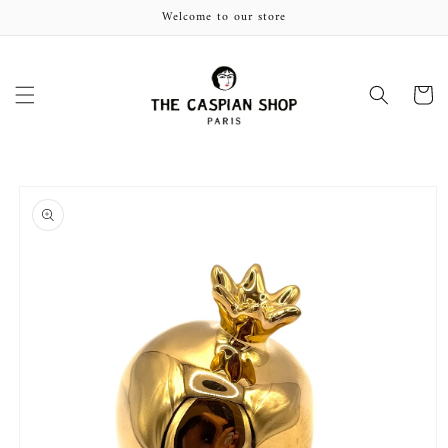
et
Welcome to our store
passer
au
contenu
Panier
Passer aux
informations
produits