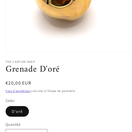
Ouvrir
le
THE CASPIAN SHOP
média
Grenade D'oré
1
dans
une
fenêtre
Prix
€20,00 EUR
modale
habituel
Frais d'expédition
calculés à l'étape de paiement.
Color
D'oré
Quantité