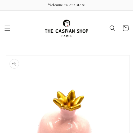
et
Welcome to our store
passer
au
contenu
Panier
Passer aux
informations
produits