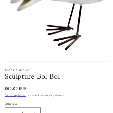
Ouvrir
le
THE CASPIAN SHOP
média
Sculpture Bol Bol
1
dans
une
fenêtre
Prix
€60,00 EUR
modale
habituel
Frais d'expédition
calculés à l'étape de paiement.
Quantité