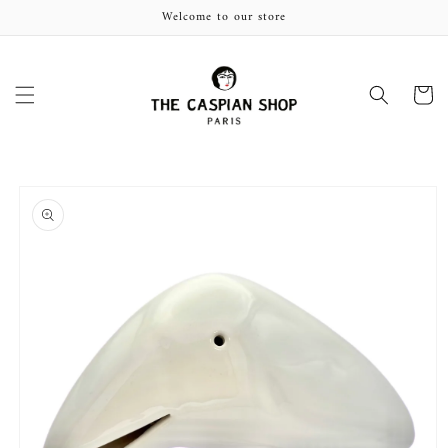
et
Welcome to our store
passer
au
contenu
Panier
Passer aux
informations
produits